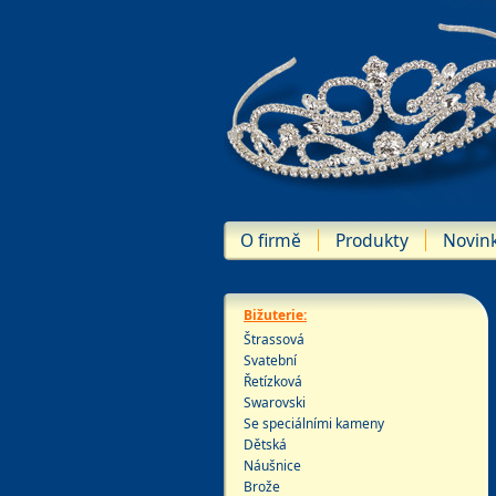
O firmě
Produkty
Novin
Bižuterie:
Štrassová
Svatební
Řetízková
Swarovski
Se speciálními kameny
Dětská
Náušnice
Brože