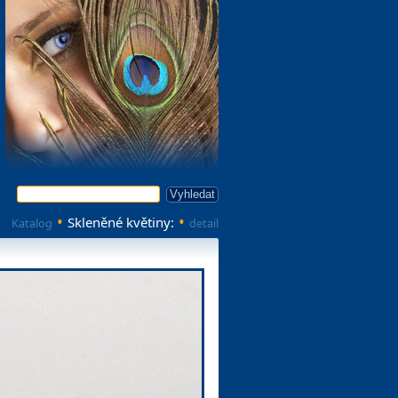
Vyhledat
•
•
Skleněné květiny:
Katalog
detail