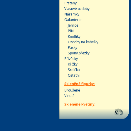
Prsteny
Vlasové ozdoby
Náramky
Galanterie
Jehlice
PIN
Knoflíky
Ozdoby na kabelky
Pásky
Spony,přezky
Přívěsky
Křížky
Srdíčka
Ostatní
Skleněné figurky:
Broušené
Vinuté
Skleněné květiny: